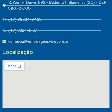
R. Werner Duwe, 892 - Badenfurt, Blumenau (SC) - CEP:
89070-700
(47) 99234-9468
(47) 3334-1727
comercial@embalagensviva.com.br
Localização