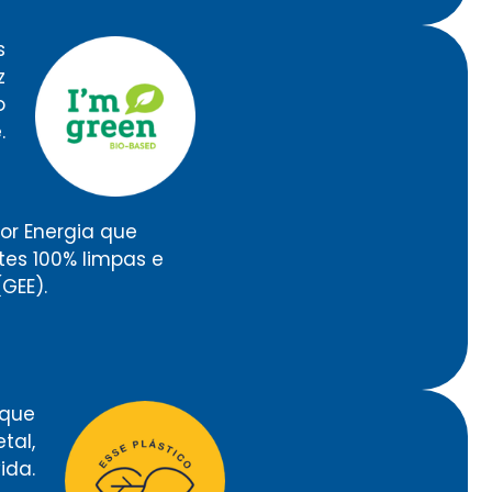
s
z
o
.
or Energia que
es 100% limpas e
(GEE).
 que
tal,
ida.