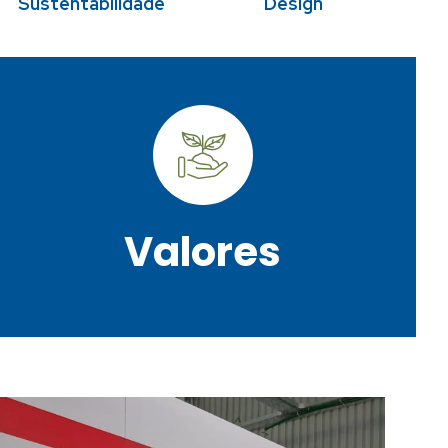
Sustentabilidade
Design
que fazemos, é assim que somos.
colaboradores e fornecedores. Muito amor pelo
compromissos firmados com clientes
economicamente viável e socialmente justa. Honrar
Transparência, Ética e Sustentabilidade. Ser
Valores
Valores