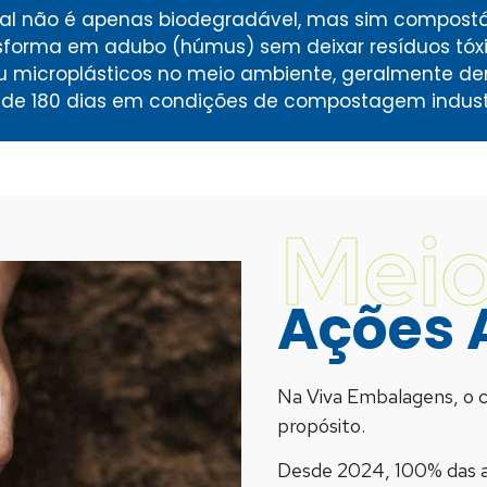
ial não é apenas biodegradável, mas sim compostá
ansforma em adubo (húmus) sem deixar resíduos tóx
u microplásticos no meio ambiente, geralmente de
 de 180 dias em condições de compostagem indust
Meio
Ações 
Na Viva Embalagens, o 
propósito.
Desde 2024, 100% das a