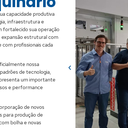
uinário
ua capacidade produtiva
a, infraestrutura e
m fortalecido sua operação
, expansão estrutural com
 com profissionais cada
icialmente nossa
 padrões de tecnologia,
representa um importante
essos e performance
corporação de novos
s para produção de
com bolha e novas