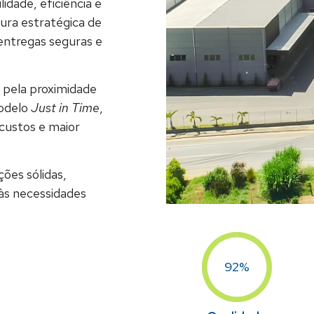
dade, eficiência e
ra estratégica de
entregas seguras e
e pela proximidade
modelo
Just in Time
,
custos e maior
ões sólidas,
 às necessidades
100%