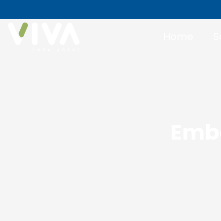
Home
S
Emba