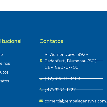
titucional
Contatos
e
R. Werner Duwe, 892 -
Badenfurt, Blumenau (SC) -
e nós
CEP: 89070-700
utos
(47) 99234-9468
atos
(47) 3334-1727
comercial@embalagensviva.com.