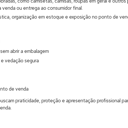
radas, como camisetas, camisas, roupas em geral e outros p
 venda ou entrega ao consumidor final.
gística, organização em estoque e exposição no ponto de ven
l
o sem abrir a embalagem
 e vedação segura
onto de venda
uscam praticidade, proteção e apresentação profissional pa
venda.