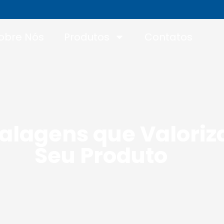
obre Nós
Produtos
Contatos
lagens que Valori
Seu Produto