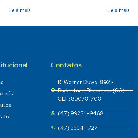
Leia mais
Leia mais
titucional
Contatos
e
R. Werner Duwe, 892 -
Badenfurt, Blumenau (SC) -
e nós
CEP: 89070-700
utos
(47) 99234-9468
atos
(47) 3334-1727