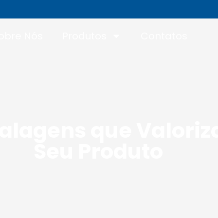
obre Nós
Produtos
Contatos
lagens que Valori
Seu Produto