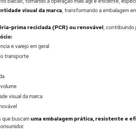
no balcão, tornando a operação mais ágil e eficiente, espec
ntidade visual da marca
, transformando a embalagem e
ria-prima reciclada (PCR) ou renovável
, contribuindo 
ócio:
ncia e varejo em geral
 o transporte
da
 volume
ade visual da marca
enovável
as que buscam
uma embalagem prática, resistente e efic
consumidor.