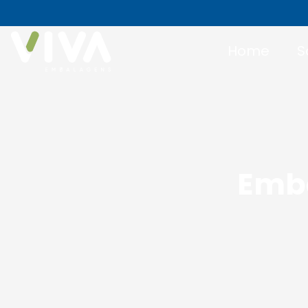
Home
S
Emba